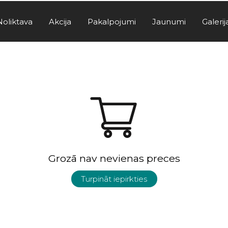
Noliktava
Akcija
Pakalpojumi
Jaunumi
Galerij
Grozā nav nevienas preces
Turpināt iepirkties