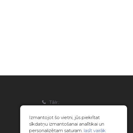
a
Tālr.:
22088007
Izmantojot šo vietni, jūs piekrītat
E-pasts:
sīkdatņu izmantošanai analītikai un
info@limitsd.lv
personalizētam saturam.
lasīt vairāk