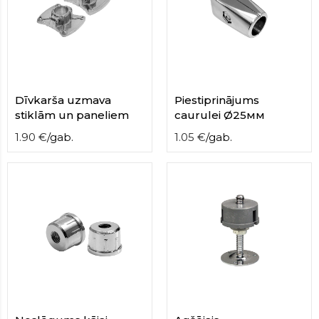
Dīvkarša uzmava
Piestiprinājums
stiklām un paneliem
caurulei Ø25мм
1.90
€
/
gab.
1.05
€
/
gab.