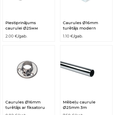
contact
form
moneyhublot
.i
loved
Piestiprinājums
Caurules Ø16mm
this
caurulei Ø25мм
turētājs modern
fake
luxury
2.00
€
/
gab.
1.10
€
/
gab.
watches
.blog
link
China
replica
wholesale
.
Caurules Ø16mm
Mēbeļu caurule
turētājs ar fiksatoru
Ø25mm 3m