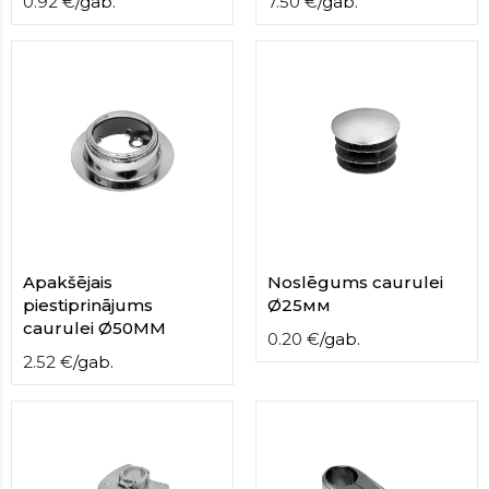
0.92
€
/
gab.
7.50
€
/
gab.
Apakšējais
Noslēgums caurulei
piestiprinājums
Ø25мм
caurulei Ø50MM
0.20
€
/
gab.
2.52
€
/
gab.