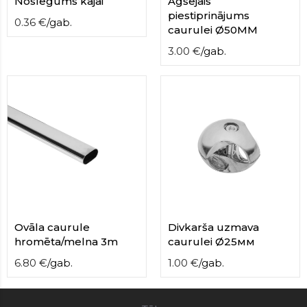
Noslēgums kājai
Agšējais
piestiprinājums
0.36
€
/
gab.
caurulei Ø50MM
3.00
€
/
gab.
Ovāla caurule
Divkarša uzmava
hromēta/melna 3m
caurulei Ø25мм
6.80
€
/
gab.
1.00
€
/
gab.