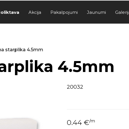
oliktava
Akcija
Pakalpojumi
Jaunumi
Galerij
na starplika 4.5mm
tarplika 4.5mm
20032
/
m
0.44
€