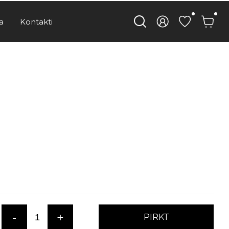
a
Kontakti
-
+
PIRKT