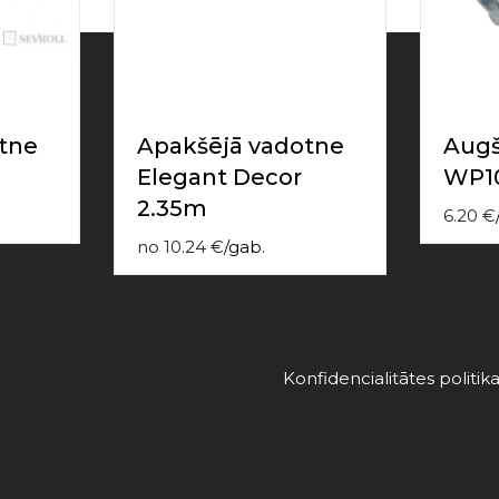
tne
Apakšējā vadotne
Augš
Elegant Decor
WP1
2.35m
6.20
€
no
10.24
€
/
gab.
Konfidencialitātes politik