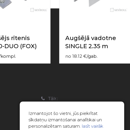
ējs ritenis
Augšējā vadotne
0-DUO (FOX)
SINGLE 2.35 m
/
kompl.
no
18.12
€
/
gab.
a
Tālr.:
22088007
Izmantojot šo vietni, jūs piekrītat
E-pasts:
sīkdatņu izmantošanai analītikai un
info@limitsd.lv
personalizētam saturam.
lasīt vairāk