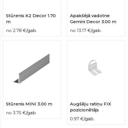
Stūrenis K2 Decor 1.70
Apakšējā vadotne
m
Gemini Decor 3.00 m
no
2.78
€
/
gab.
no
13.17
€
/
gab.
Stūrenis MINI 3.00 m
Augšēju ratiņu FIX
pozicionētājs
no
3.75
€
/
gab.
0.97
€
/
gab.