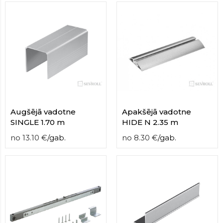
Augšējā vadotne
Apakšējā vadotne
SINGLE 1.70 m
HIDE N 2.35 m
no
13.10
€
/
gab.
no
8.30
€
/
gab.