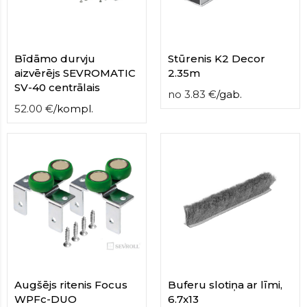
Bīdāmo durvju
Stūrenis K2 Decor
aizvērējs SEVROMATIC
2.35m
SV-40 centrālais
no
3.83
€
/
gab.
52.00
€
/
kompl.
Augšējs ritenis Focus
Buferu slotiņa ar līmi,
WPFc-DUO
6.7x13