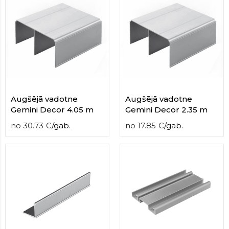
contact
form
moneyhublot
.i
loved
this
fake
luxury
watches
.blog
link
Augšējā vadotne
Augšējā vadotne
China
Gemini Decor 4.05 m
Gemini Decor 2.35 m
replica
wholesale
.
no
30.73
€
/
gab.
no
17.85
€
/
gab.