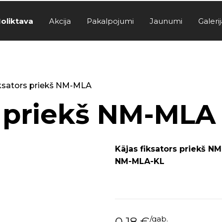
oliktava
Akcija
Pakalpojumi
Jaunumi
Galerij
iksators priekš NM-MLA
s priekš NM-MLA
Kājas fiksators priekš N
NM-MLA-KL
/
gab.
0.18
€