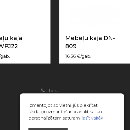
ļu kāja
Mēbeļu kāja DN-
WPJ22
809
/
gab.
16.56
€
/
gab.
a
Tālr.:
22088007
Izmantojot šo vietni, jūs piekrītat
E-pasts:
sīkdatņu izmantošanai analītikai un
info@limitsd.lv
personalizētam saturam.
lasīt vairāk