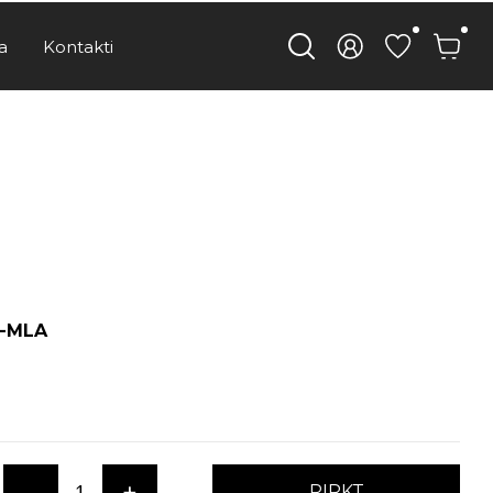
a
Kontakti
M-MLA
-
+
PIRKT