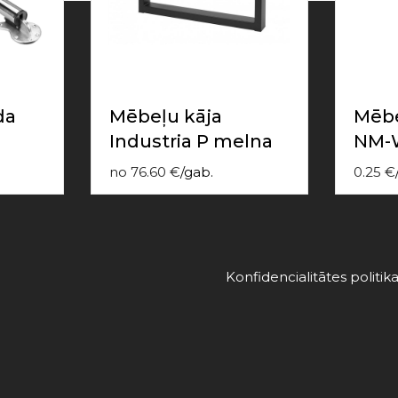
da
Mēbeļu kāja
Mēbe
Industria P melna
NM-
no
76.60
€
/
gab.
0.25
€
Konfidencialitātes politik