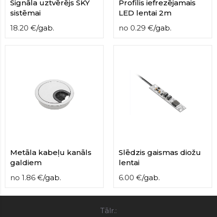
Signāla uztvērējs SKY
Profilis iefrezējamais
sistēmai
LED lentai 2m
18.20
€
/
gab.
no
0.29
€
/
gab.
Metāla kabeļu kanāls
Slēdzis gaismas diožu
galdiem
lentai
no
1.86
€
/
gab.
6.00
€
/
gab.
Tālr.: