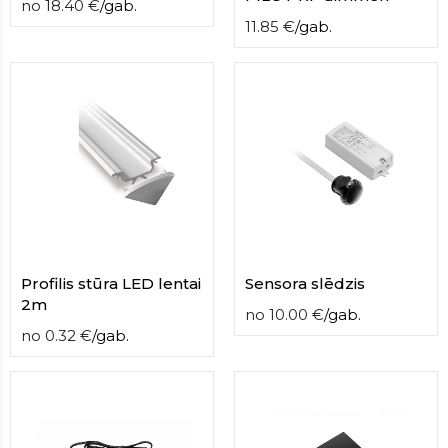
no
18.40
€
/
gab.
11.85
€
/
gab.
Profilis stūra LED lentai
Sensora slēdzis
2m
no
10.00
€
/
gab.
no
0.32
€
/
gab.