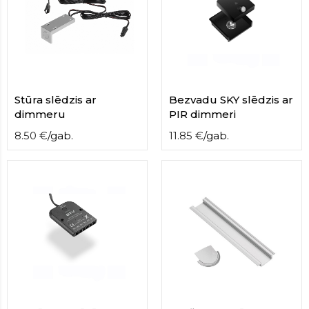
Stūra slēdzis ar
Bezvadu SKY slēdzis ar
dimmeru
PIR dimmeri
8.50
€
/
gab.
11.85
€
/
gab.