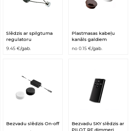
contact
form
moneyhublot
.i
loved
this
Slēdzis ar spilgtuma
Plastmasas kabeļu
fake
regulatoru
kanāls galdiem
luxury
watches
.blog
9.45
€
/
gab.
no
0.15
€
/
gab.
link
China
replica
wholesale
.
Bezvadu slēdzis On-off
Bezvadu SKY slēdzis ar
PILOT RF dimmeri