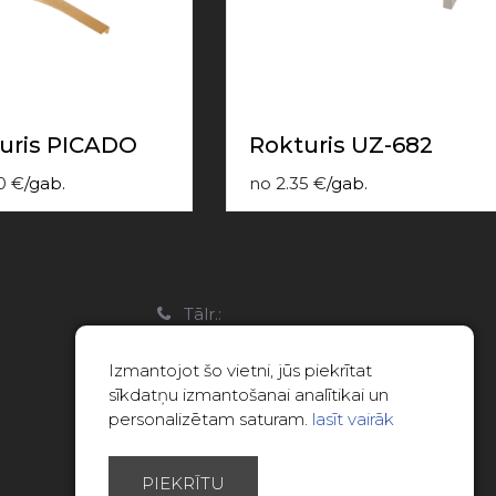
uris PICADO
Rokturis UZ-682
0
€
/
gab.
no
2.35
€
/
gab.
a
Tālr.:
22088007
Izmantojot šo vietni, jūs piekrītat
E-pasts:
sīkdatņu izmantošanai analītikai un
info@limitsd.lv
personalizētam saturam.
lasīt vairāk
PIEKRĪTU