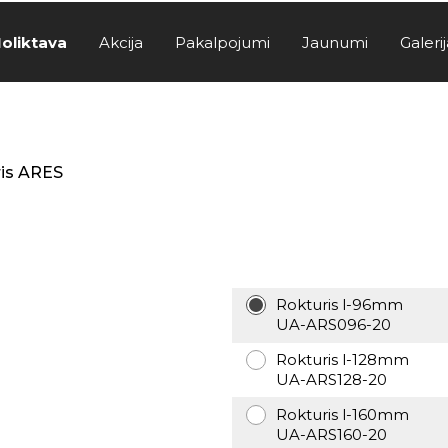
oliktava
Akcija
Pakalpojumi
Jaunumi
Galerij
is ARES
Rokturis l-96mm
UA-ARS096-20
Rokturis l-128mm
UA-ARS128-20
Rokturis l-160mm
UA-ARS160-20