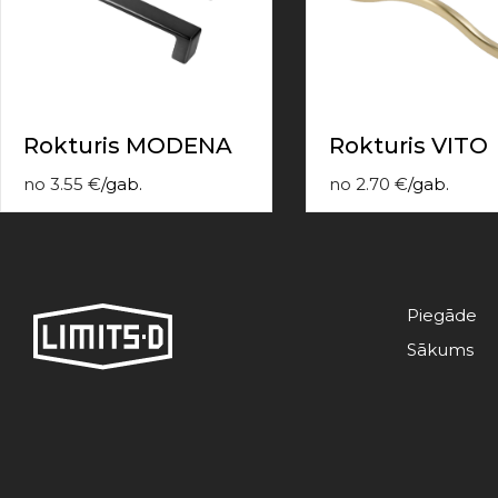
contact
form
moneyhublot
.i
loved
this
fake
Rokturis MODENA
Rokturis VITO
luxury
watches
.blog
no
3.55
€
/
gab.
no
2.70
€
/
gab.
link
China
replica
wholesale
.
Piegāde
Sākums