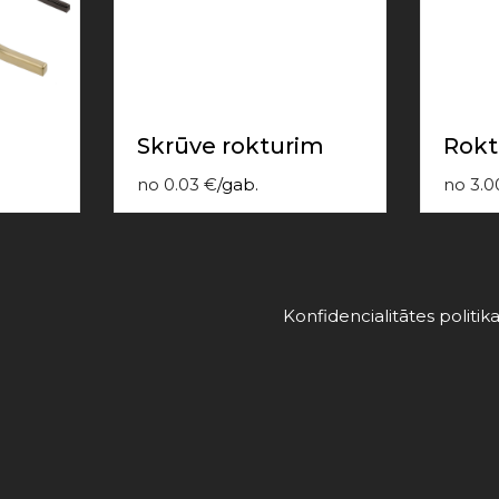
Skrūve rokturim
Rokt
no
0.03
€
/
gab.
no
3.0
Konfidencialitātes politik