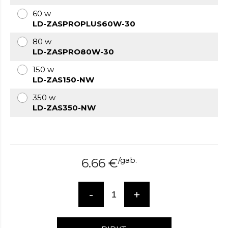
over
60 w
here
LD-ZASPROPLUS60W-30
www.hockeywatches.com
.check
this
80 w
link
LD-ZASPRO80W-30
right
150 w
here
LD-ZAS150-NW
now
fake
350 w
patek
LD-ZAS350-NW
philippe
.go
now
replica
bell
and
/
gab.
6.66
€
ross
.find
the
best
-
+
richard
mille
replica
.this