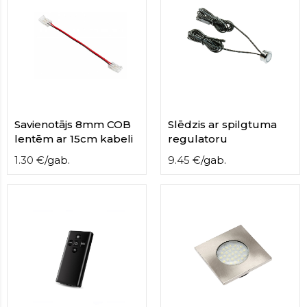
Savienotājs 8mm COB
Slēdzis ar spilgtuma
lentēm ar 15cm kabeli
regulatoru
1.30
€
/
gab.
9.45
€
/
gab.