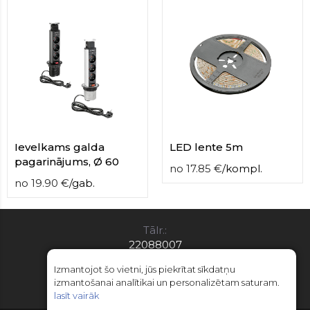
Ievelkams galda
LED lente 5m
pagarinājums, Ø 60
no
17.85
€
/
kompl.
no
19.90
€
/
gab.
Tālr.:
22088007
E-pasts:
Izmantojot šo vietni, jūs piekrītat sīkdatņu
info@limitsd.lv
izmantošanai analītikai un personalizētam saturam.
lasīt vairāk