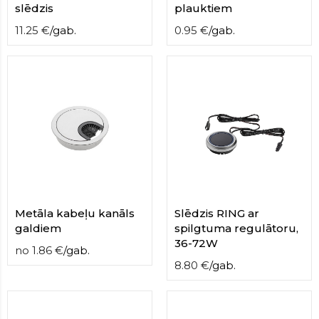
slēdzis
plauktiem
11.25
€
/
gab.
0.95
€
/
gab.
Metāla kabeļu kanāls
Slēdzis RING ar
galdiem
spilgtuma regulātoru,
36-72W
no
1.86
€
/
gab.
8.80
€
/
gab.