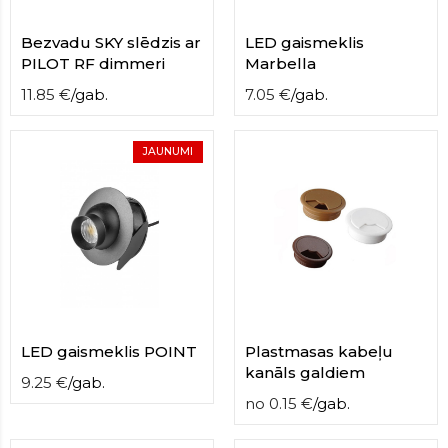
Bezvadu SKY slēdzis ar
LED gaismeklis
PILOT RF dimmeri
Marbella
11.85
€
/
gab.
7.05
€
/
gab.
JAUNUMI
LED gaismeklis POINT
Plastmasas kabeļu
kanāls galdiem
9.25
€
/
gab.
no
0.15
€
/
gab.