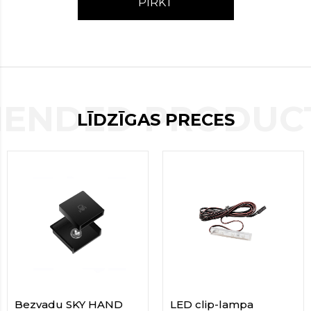
PIRKT
contact
form
moneyhublot
.i
loved
this
fake
luxury
ENDED PRODUCT
watches
.blog
LĪDZĪGAS PRECES
link
China
replica
wholesale
.
Bezvadu SKY HAND
LED clip-lampa