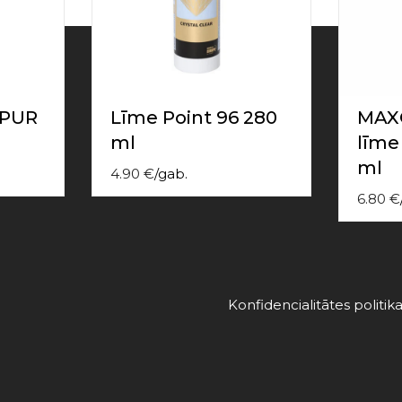
 PUR
Līme Point 96 280
MAXG
ml
līme
ml
4.90
€
/
gab.
6.80
€
Konfidencialitātes politik