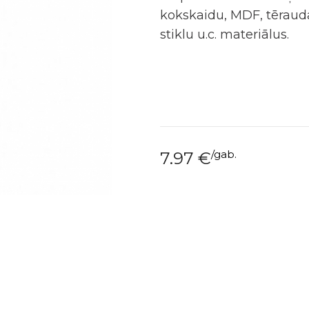
kokskaidu, MDF, tērauda
stiklu u.c. materiālus.
/
gab.
7.97
€