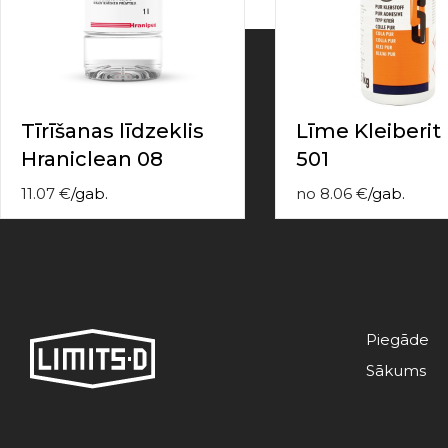
contact
form
moneyhublot
.i
loved
this
fake
Tīrīšanas līdzeklis
Līme Kleiberit
luxury
Hraniclean 08
501
watches
.blog
link
11.07
€
/
gab.
no
8.06
€
/
gab.
China
replica
wholesale
.
Piegāde
Sākums