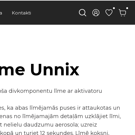
a
Kontakti
līme Unnix
joša divkomponentu līme ar aktivatoru
ies, ka abas līmējamās puses ir attaukotas un
vienas no līmējamajām detaļām uzklājiet līmi,
et nelielu daudzumu aerosola; uzreiz
 kopā un turiet 12 sekundes. Līmē koksni,