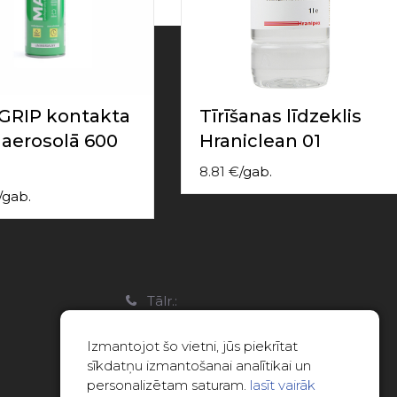
RIP kontakta
Tīrīšanas līdzeklis
 aerosolā 600
Hraniclean 01
8.81
€
/
gab.
/
gab.
a
Tālr.:
22088007
Izmantojot šo vietni, jūs piekrītat
E-pasts:
sīkdatņu izmantošanai analītikai un
info@limitsd.lv
personalizētam saturam.
lasīt vairāk