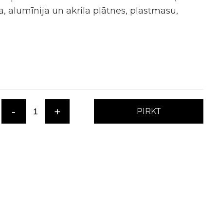
, alumīnija un akrila plātnes, plastmasu,
-
+
PIRKT