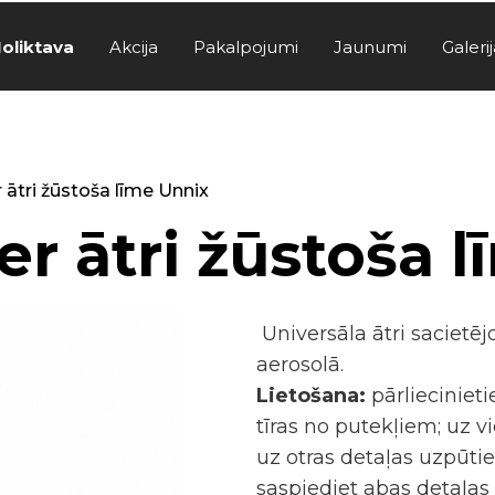
oliktava
Akcija
Pakalpojumi
Jaunumi
Galerij
 ātri žūstoša līme Unnix
er ātri žūstoša 
Universāla ātri sacietē
aerosolā.
Lietošana:
pārlieciniet
tīras no putekļiem; uz 
uz otras detaļas uzpūti
saspiediet abas detaļas