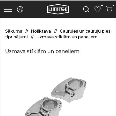
discover
here
replica
rolex
watches
.Check
Out
Sākums
Noliktava
Caurules un cauruļu pies
Your
tiprinājumi
Uzmava stiklām un paneliem
URL
https://watcheswild.com/
.you
Uzmava stiklām un paneliem
could
try
here
fairreplica.com
.see
page
fakerolex-
watches.net
.continue
reading
this
replicas
relojes
.the
hottest