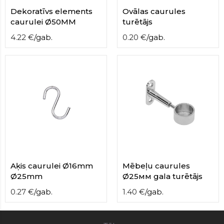
Dekoratīvs elements
Ovālas caurules
caurulei Ø50MM
turētājs
4.22
€
/
gab.
0.20
€
/
gab.
Aķis caurulei Ø16mm
Mēbeļu caurules
Ø25mm
Ø25мм gala turētājs
0.27
€
/
gab.
1.40
€
/
gab.