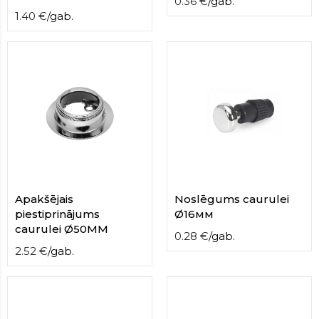
0.36
€
/
gab.
1.40
€
/
gab.
Apakšējais
Noslēgums caurulei
piestiprinājums
Ø16мм
caurulei Ø50MM
0.28
€
/
gab.
2.52
€
/
gab.