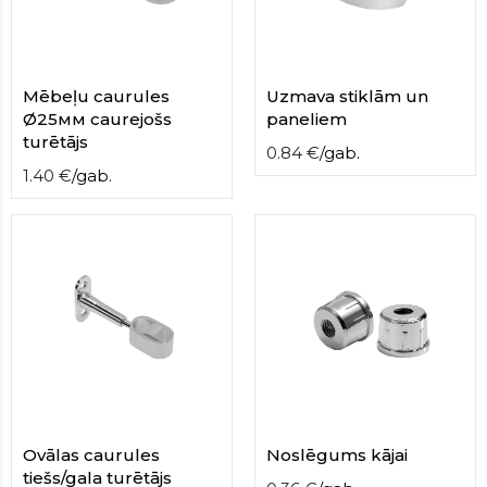
contact
form
moneyhublot
.i
loved
Mēbeļu caurules
Uzmava stiklām un
this
Ø25мм caurejošs
paneliem
fake
turētājs
luxury
0.84
€
/
gab.
watches
.blog
1.40
€
/
gab.
link
China
replica
wholesale
.
Ovālas caurules
Noslēgums kājai
tiešs/gala turētājs