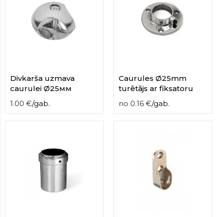
Divkarša uzmava
Caurules Ø25mm
caurulei Ø25мм
turētājs ar fiksatoru
1.00
€
/
gab.
no
0.16
€
/
gab.