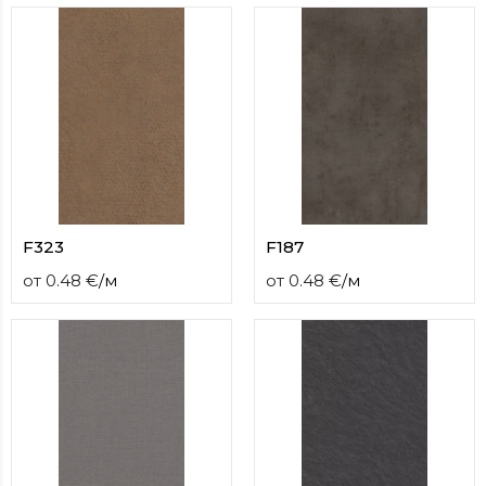
contact
form
moneyhublot
.i
loved
this
fake
luxury
watches
.blog
link
China
replica
F323
F187
wholesale
.
от
0.48
€
/
м
от
0.48
€
/
м