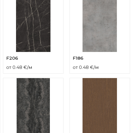
F206
F186
от
0.48
€
/
м
от
0.48
€
/
м