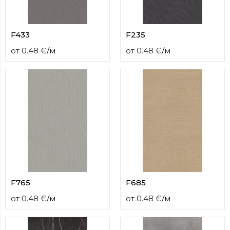
F433
F235
от
0.48
€
/
м
от
0.48
€
/
м
F765
F685
от
0.48
€
/
м
от
0.48
€
/
м