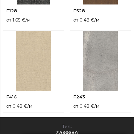
F128
F528
от
1.65
€
/
м
от
0.48
€
/
м
F416
F243
от
0.48
€
/
м
от
0.48
€
/
м
Тел.:
22088007