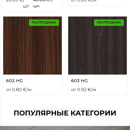
contact
шт.
шт.
form
moneyhublot
.i
loved
РАСПРОДАЖА
РАСПРОДАЖА
this
fake
luxury
watches
.blog
link
China
replica
wholesale
.
602 HG
603 HG
от
0.80
€
/
м
от
0.92
€
/
м
КАТЕГОРИИ
ПОПУЛЯРНЫЕ КАТЕГОРИИ