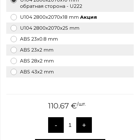
over
обратная сторона - U222
here
U104 2800x2070x18 mm
Акция
www.hockeywatches.com
.check
this
U104 2800x2070x25 mm
link
right
ABS 23x0.8 mm
here
ABS 23x2 mm
now
fake
ABS 28x2 mm
patek
philippe
.go
ABS 43x2 mm
now
replica
bell
and
ross
.find
/
шт.
110.67
€
the
best
-
+
richard
mille
replica
.this