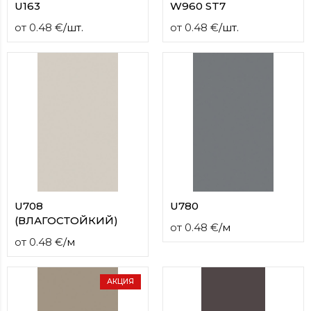
U163
W960 ST7
от
0.48
€
/
шт.
от
0.48
€
/
шт.
U708
U780
(ВЛАГОСТОЙКИЙ)
от
0.48
€
/
м
от
0.48
€
/
м
АКЦИЯ