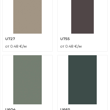
U727
U755
от
0.48
€
/
м
от
0.48
€
/
м
U604
U665