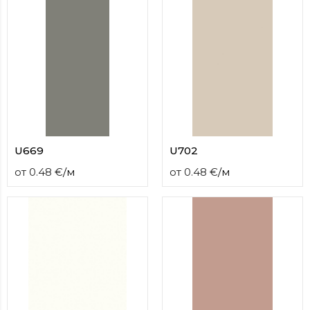
U669
U702
от
0.48
€
/
м
от
0.48
€
/
м