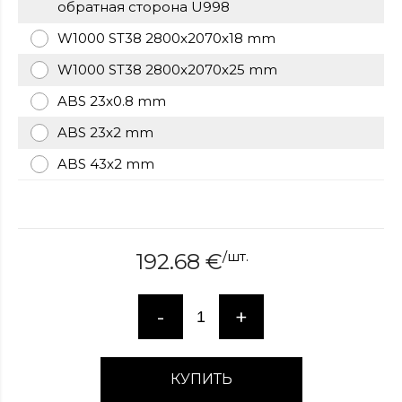
обратная сторона U998
over
here
W1000 ST38 2800x2070x18 mm
www.hockeywatches.com
.check
W1000 ST38 2800x2070x25 mm
this
link
ABS 23x0.8 mm
right
here
ABS 23x2 mm
now
ABS 43x2 mm
fake
patek
philippe
.go
now
replica
/
шт.
192.68
€
bell
and
ross
.find
-
+
the
best
richard
mille
КУПИТЬ
replica
.this