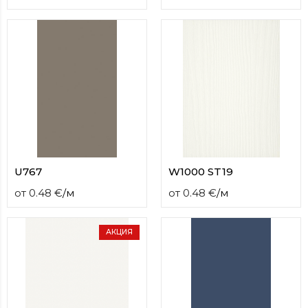
U767
W1000 ST19
от
0.48
€
/
м
от
0.48
€
/
м
АКЦИЯ