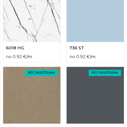
contact
form
moneyhublot
.i
loved
this
fake
luxury
watches
.blog
6018 HG
736 ST
link
China
no
0.92
€
/
m
no
0.92
€
/
m
replica
wholesale
.
PĒC PASŪTĪJUMA
PĒC PASŪTĪJUMA