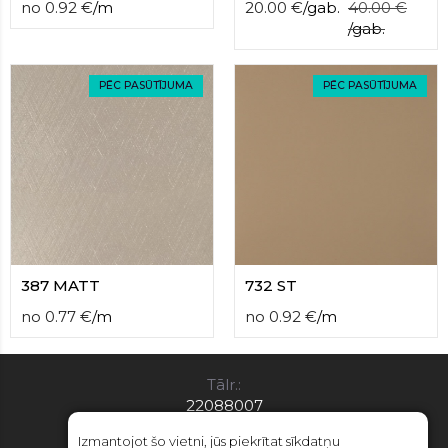
no
0.92
€
/
m
20.00
€
/
gab.
40.00
€
/
gab.
PĒC PASŪTĪJUMA
PĒC PASŪTĪJUMA
387 MATT
732 ST
no
0.77
€
/
m
no
0.92
€
/
m
Tālr.:
22088007
E-pasts:
Izmantojot šo vietni, jūs piekrītat sīkdatņu