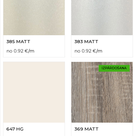
385 MATT
383 MATT
no
0.92
€
/
m
no
0.92
€
/
m
IZPĀRDOŠANA
647 HG
369 MATT