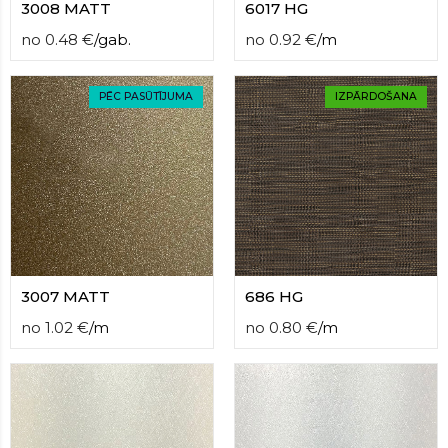
3008 MATT
6017 HG
no
0.48
€
/
gab.
no
0.92
€
/
m
PĒC PASŪTĪJUMA
IZPĀRDOŠANA
3007 MATT
686 HG
no
1.02
€
/
m
no
0.80
€
/
m