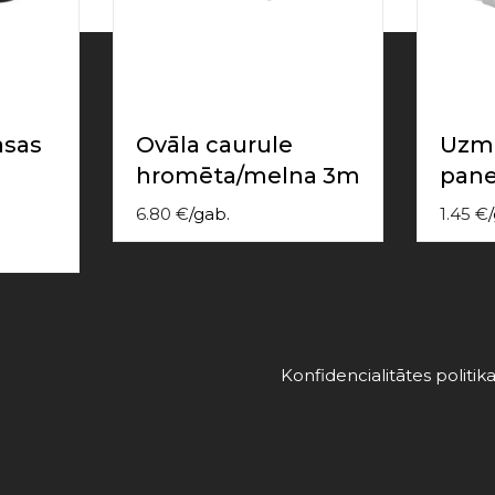
asas
Ovāla caurule
Uzma
hromēta/melna 3m
pane
6.80
€
/
gab.
1.45
€
/
Konfidencialitātes politik