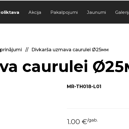
oliktava
Akcija
Pakalpojumi
Jaunumi
Galerij
iprinājumi
Divkarša uzmava caurulei Ø25мм
va caurulei Ø2
MR-TH018-L01
/
gab.
1.00
€