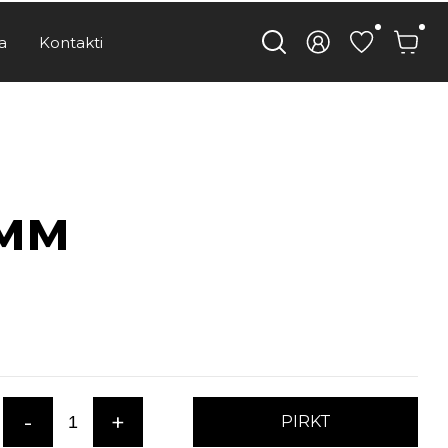
a
Kontakti
5мм
-
+
PIRKT