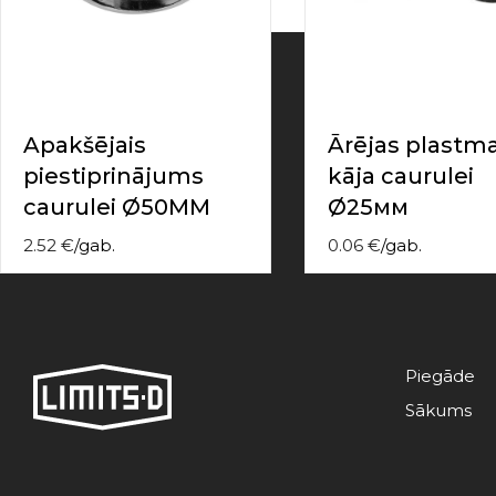
contact
form
moneyhublot
.i
loved
this
fake
Apakšējais
Ārējas plastm
luxury
piestiprinājums
kāja caurulei
watches
.blog
link
caurulei Ø50MM
Ø25мм
China
replica
2.52
€
/
gab.
0.06
€
/
gab.
wholesale
.
Piegāde
Sākums