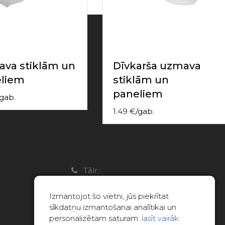
va stiklām un
Dīvkarša uzmava
liem
stiklām un
paneliem
gab.
1.49
€
/
gab.
a
Tālr.:
22088007
Izmantojot šo vietni, jūs piekrītat
E-pasts:
sīkdatņu izmantošanai analītikai un
info@limitsd.lv
personalizētam saturam.
lasīt vairāk