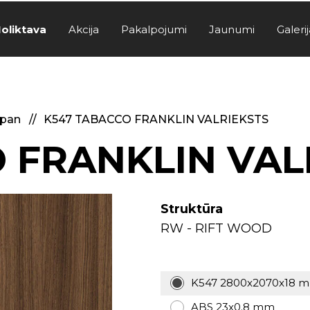
oliktava
Akcija
Pakalpojumi
Jaunumi
Galerij
span
K547 TABACCO FRANKLIN VALRIEKSTS
 FRANKLIN VAL
Struktūra
RW - RIFT WOOD
K547 2800x2070x18 
ABS 23x0.8 mm