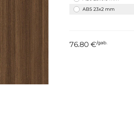
ABS 23x2 mm
/
gab.
76.80
€