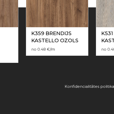
K359 BRENDIJS
K53
KASTELLO OZOLS
KAST
no
0.48
€
/
m
no
0.4
Konfidencialitātes politik