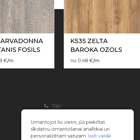
1 ARVADONNA
K535 ZELTA
ANIS FOSILS
BAROKA OZOLS
8
€
/
m
no
0.48
€
/
m
a
Tālr.:
22088007
Izmantojot šo vietni, jūs piekrītat
E-pasts:
sīkdatņu izmantošanai analītikai un
info@limitsd.lv
personalizētam saturam.
lasīt vairāk