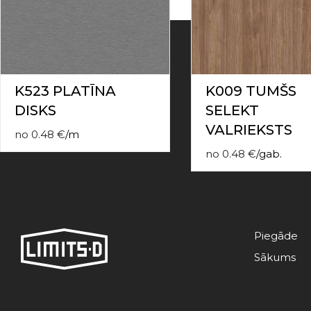
contact
form
moneyhublot
.i
loved
this
fake
K523 PLATĪNA
K009 TUMŠS
luxury
DISKS
SELEKT
watches
.blog
link
VALRIEKSTS
no
0.48
€
/
m
China
replica
no
0.48
€
/
gab.
wholesale
.
Piegāde
Sākums