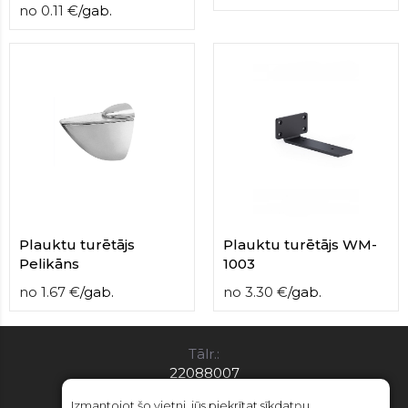
no
0.11
€
/
gab.
Plauktu turētājs
Plauktu turētājs WM-
Pelikāns
1003
no
1.67
€
/
gab.
no
3.30
€
/
gab.
Tālr.:
22088007
E-pasts:
Izmantojot šo vietni, jūs piekrītat sīkdatņu