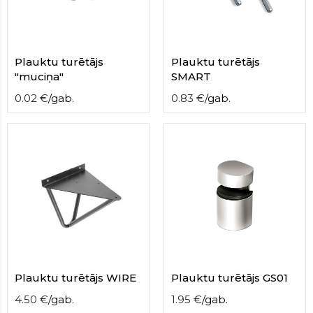
contact
form
moneyhublot
.i
loved
Plauktu turētājs
Plauktu turētājs
this
"muciņa"
SMART
fake
luxury
0.02
€
/
gab.
0.83
€
/
gab.
watches
.blog
link
China
replica
wholesale
.
Plauktu turētājs WIRE
Plauktu turētājs GS01
4.50
€
/
gab.
1.95
€
/
gab.