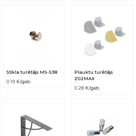
Stikla turētājs MS-538
Plauktu turētājs
Z02MAX
0.19
€
/
gab.
0.28
€
/
gab.