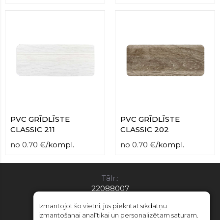
PVC GRĪDLĪSTE
PVC GRĪDLĪSTE
CLASSIC 211
CLASSIC 202
no
0.70
€
/
kompl.
no
0.70
€
/
kompl.
Tālr.:
22088007
E-pasts:
Izmantojot šo vietni, jūs piekrītat sīkdatņu
info@limitsd.lv
izmantošanai analītikai un personalizētam saturam.