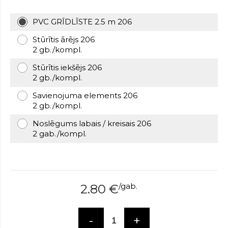
over
here
PVC GRĪDLĪSTE 2.5 m 206
www.hockeywatches.com
.check
Stūrītis ārējs 206
this
2 gb./kompl.
link
right
Stūrītis iekšējs 206
here
2 gb./kompl.
now
fake
Savienojuma elements 206
patek
2 gb./kompl.
philippe
.go
Noslēgums labais / kreisais 206
now
2 gab./kompl.
replica
bell
and
ross
.find
the
/
gab.
2.80
€
best
richard
mille
-
+
replica
.this