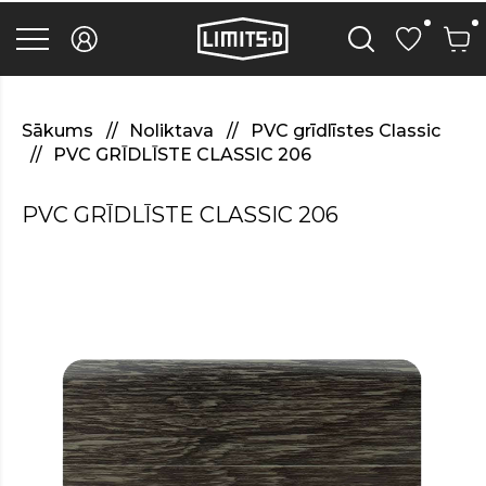
discover
here
replica
rolex
watches
.Check
Out
Sākums
Noliktava
PVC grīdlīstes Classic
Your
PVC GRĪDLĪSTE CLASSIC 206
URL
https://watcheswild.com/
.you
PVC GRĪDLĪSTE CLASSIC 206
could
try
here
fairreplica.com
.see
page
fakerolex-
watches.net
.continue
reading
this
replicas
relojes
.the
hottest