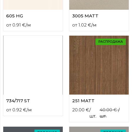
605 HG
3005 MATT
от
0.91
€
/
м
от
1.02
€
/
м
РАСПРОДАЖА
734/717 ST
251 MATT
от
0.92
€
/
м
20.00
€
/
40.00
€
/
шт.
шт.