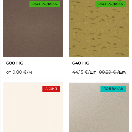
contact
РАСПРОДАЖА
РАСПРОДАЖА
form
moneyhublot
.i
loved
this
fake
luxury
watches
.blog
link
China
688 HG
648 HG
replica
wholesale
.
от
0.80
€
/
м
44.15
€
/
шт.
88.29
€
/
шт.
АКЦИЯ
ПОД ЗАКАЗ