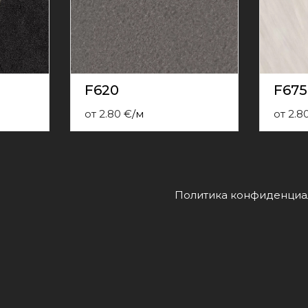
F620
F675
от
2.80
€
/
м
от
2.8
Политика конфиденциа