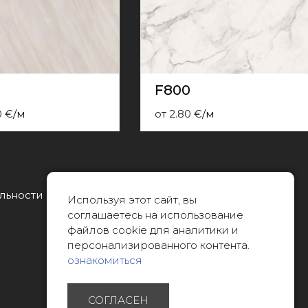
F800
0
€
/
м
от
2.80
€
/
м
льности
Тел.:
Используя этот сайт, вы
22088007
соглашаетесь на использование
файлов cookie для аналитики и
Эл. почта:
персонализированного контента.
info@limitsd.lv
ознакомиться
СОГЛАСЕН