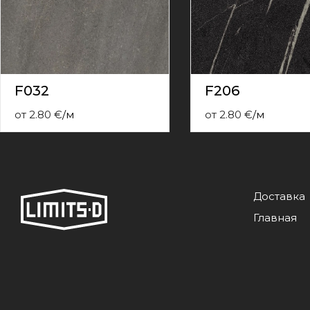
contact
form
moneyhublot
.i
loved
this
fake
F032
F206
luxury
watches
.blog
от
2.80
€
/
м
от
2.80
€
/
м
link
China
replica
wholesale
.
Доставка
Главная