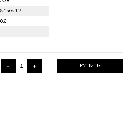
0x38
0x640x9.2
0.8
-
+
КУПИТЬ