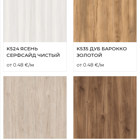
K524 ЯСЕНЬ
K535 ДУБ БАРОККО
СЕРФСАЙД ЧИСТЫЙ
ЗОЛОТОЙ
от
0.48
€
/
м
от
0.48
€
/
м