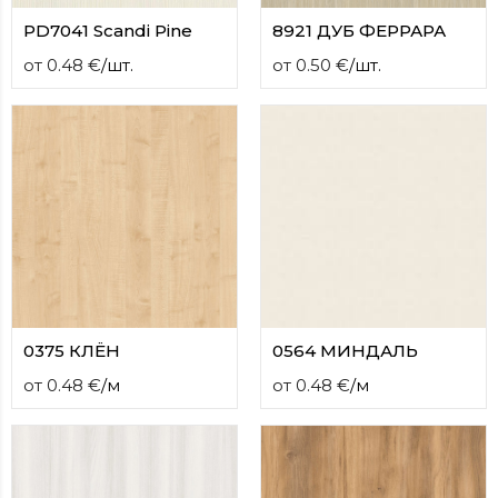
PD7041 Scandi Pine
8921 ДУБ ФЕРРАРА
от
0.48
€
/
шт.
от
0.50
€
/
шт.
0375 КЛЁН
0564 МИНДАЛЬ
от
0.48
€
/
м
от
0.48
€
/
м