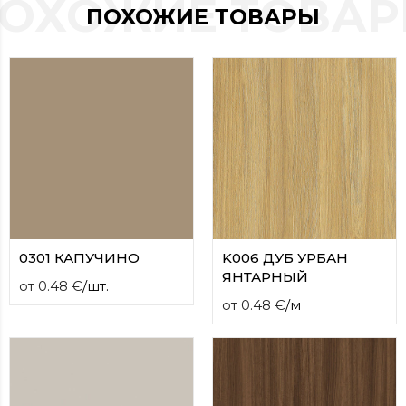
ОХОЖИЕ ТОВА
contact
ПОХОЖИЕ ТОВАРЫ
form
moneyhublot
.i
loved
this
fake
luxury
watches
.blog
link
China
replica
wholesale
.
0301 КАПУЧИНО
K006 ДУБ УРБАН
ЯНТАРНЫЙ
от
0.48
€
/
шт.
от
0.48
€
/
м