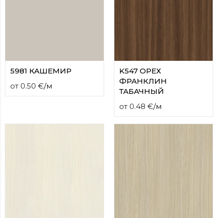
5981 КАШЕМИР
K547 ОРЕХ
ФРАНКЛИН
от
0.50
€
/
м
ТАБАЧНЫЙ
от
0.48
€
/
м