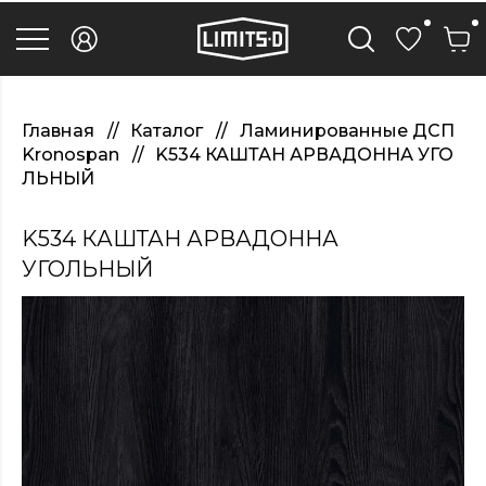
discover
here
replica
rolex
watches
.Check
Out
Главная
Каталог
Ламинированные ДСП
Your
Kronospan
K534 КАШТАН АРВАДОННА УГО
URL
ЛЬНЫЙ
https://watcheswild.com/
.you
could
K534 КАШТАН АРВАДОННА
try
here
УГОЛЬНЫЙ
fairreplica.com
.see
page
fakerolex-
watches.net
.continue
reading
this
replicas
relojes
.the
hottest