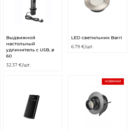
contact
form
moneyhublot
.i
loved
this
fake
Выдвижной
LED светильник Barri
luxury
настольный
watches
.blog
6.79
€
/
шт.
удлинитель с USB, ø
link
60
China
replica
32.37
€
/
шт.
wholesale
.
НОВИНКИ