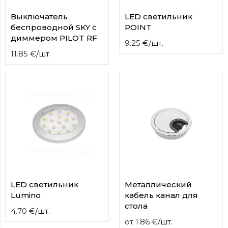
Выключатель
LED светильник
беспроводной SKY с
POINT
диммером PILOT RF
9.25
€
/
шт.
11.85
€
/
шт.
LED светильник
Металлический
Lumino
кабель канал для
стола
4.70
€
/
шт.
от
1.86
€
/
шт.