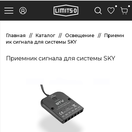
discover
here
replica
rolex
watches
.Check
Out
Главная
Каталог
Освещение
Приемн
Your
ик сигнала для системы SKY
URL
https://watcheswild.com/
.you
Приемник сигнала для системы SKY
could
try
here
fairreplica.com
.see
page
fakerolex-
watches.net
.continue
reading
this
replicas
relojes
.the
hottest