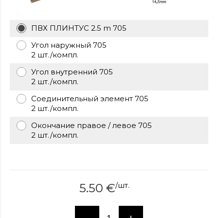
over
here
ПВХ ПЛИНТУС 2.5 m 705
www.hockeywatches.com
.check
this
Угол наружный 705
link
2 шт./компл.
right
here
Угол внутренний 705
now
2 шт./компл.
fake
Соединительный элемент 705
patek
2 шт./компл.
philippe
.go
now
Окончание правое / левое 705
replica
2 шт./компл.
bell
and
ross
.find
the
best
/
шт.
5.50
€
richard
mille
replica
.this