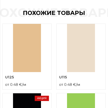
contact
ОХОЖИЕ ТОВА
form
ПОХОЖИЕ ТОВАРЫ
moneyhublot
.i
loved
this
fake
luxury
watches
.blog
link
China
replica
wholesale
.
U125
U115
от
0.48
€
/
м
от
0.48
€
/
м
АКЦИЯ