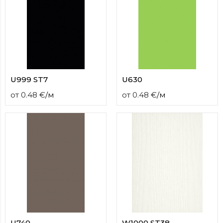
U999 ST7
U630
от
0.48
€
/
м
от
0.48
€
/
м
U740
W1000 ST38