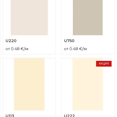
U220
U750
от
0.48
€
/
м
от
0.48
€
/
м
АКЦИЯ
U113
U222