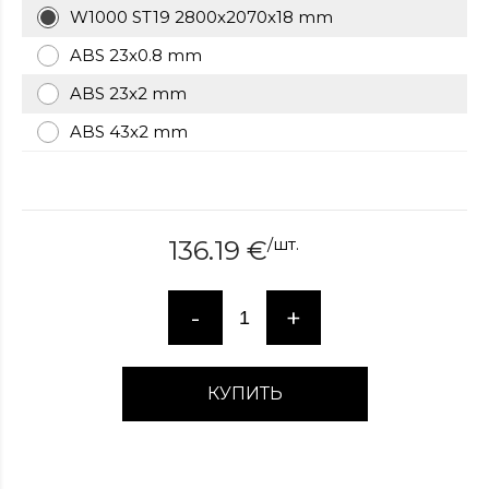
W1000 ST19 2800x2070x18 mm
over
here
ABS 23x0.8 mm
www.hockeywatches.com
.check
this
ABS 23x2 mm
link
ABS 43x2 mm
right
here
now
fake
patek
/
шт.
136.19
€
philippe
.go
now
replica
-
+
bell
and
ross
.find
the
КУПИТЬ
best
richard
mille
replica
.this