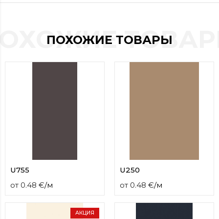
contact
form
moneyhublot
.i
ОХОЖИЕ ТОВА
loved
ПОХОЖИЕ ТОВАРЫ
this
fake
luxury
watches
.blog
link
China
replica
wholesale
.
U755
U250
от
0.48
€
/
м
от
0.48
€
/
м
АКЦИЯ