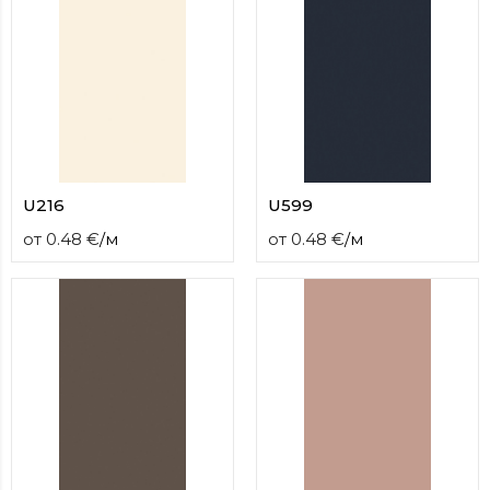
U216
U599
от
0.48
€
/
м
от
0.48
€
/
м