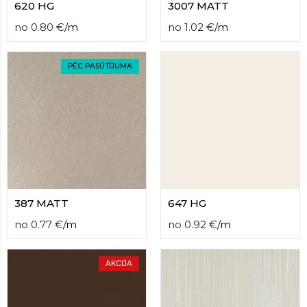
620 HG
3007 MATT
no
0.80
€
/
m
no
1.02
€
/
m
PĒC PASŪTĪJUMA
387 MATT
647 HG
no
0.77
€
/
m
no
0.92
€
/
m
AKCIJA