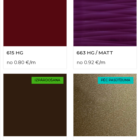
contact
form
moneyhublot
.i
loved
this
fake
luxury
watches
.blog
615 HG
663 HG / MATT
link
China
no
0.80
€
/
m
no
0.92
€
/
m
replica
wholesale
.
IZPĀRDOŠANA
PĒC PASŪTĪJUMA