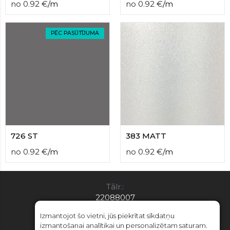
no
0.92
€
/
m
no
0.92
€
/
m
PĒC PASŪTĪJUMA
726 ST
383 MATT
no
0.92
€
/
m
no
0.92
€
/
m
Tālr.:
22088007
E-pasts:
Izmantojot šo vietni, jūs piekrītat sīkdatņu
info@limitsd.lv
izmantošanai analītikai un personalizētam saturam.