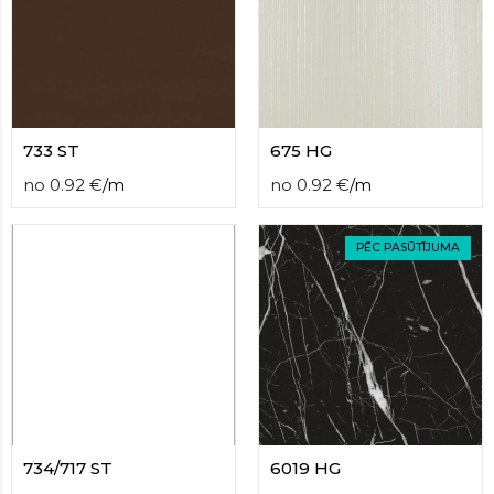
733 ST
675 HG
no
0.92
€
/
m
no
0.92
€
/
m
PĒC PASŪTĪJUMA
734/717 ST
6019 HG