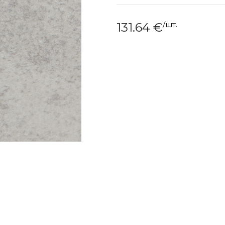
/
шт.
131.64
€