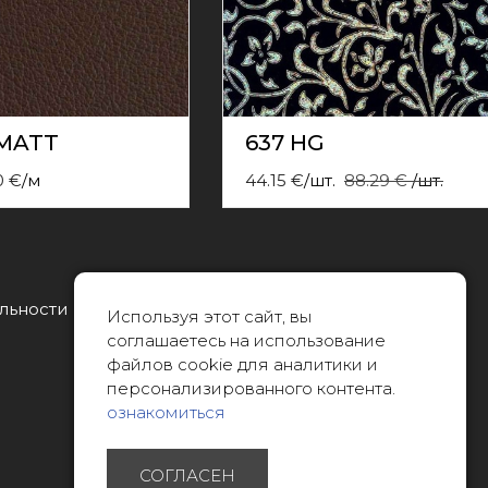
 MATT
637 HG
0
€
/
м
44.15
€
/
шт.
88.29
€
/
шт.
льности
Тел.:
Используя этот сайт, вы
22088007
соглашаетесь на использование
файлов cookie для аналитики и
Эл. почта:
персонализированного контента.
info@limitsd.lv
ознакомиться
СОГЛАСЕН