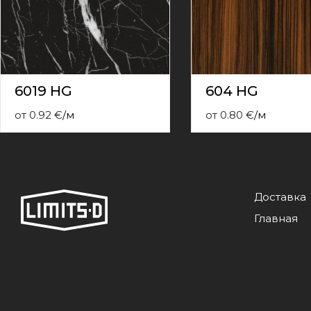
contact
form
moneyhublot
.i
loved
this
fake
6019 HG
604 HG
luxury
watches
.blog
от
0.92
€
/
м
от
0.80
€
/
м
link
China
replica
wholesale
.
Доставка
Главная