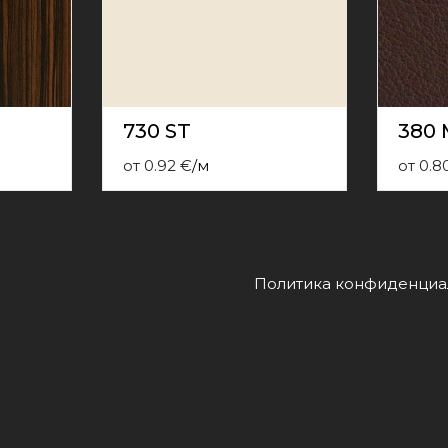
730 ST
380
от
0.92
€
/
м
от
0.8
Политика конфиденциа