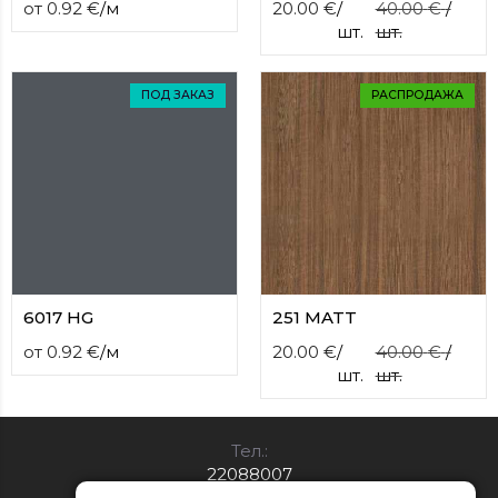
от
0.92
€
/
м
20.00
€
/
40.00
€
/
шт.
шт.
ПОД ЗАКАЗ
РАСПРОДАЖА
6017 HG
251 MATT
от
0.92
€
/
м
20.00
€
/
40.00
€
/
шт.
шт.
Тел.:
22088007