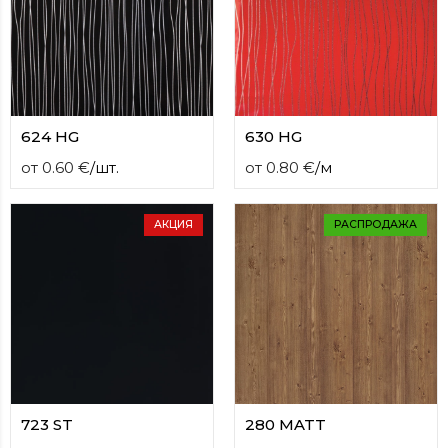
624 HG
630 HG
от
0.60
€
/
шт.
от
0.80
€
/
м
АКЦИЯ
РАСПРОДАЖА
723 ST
280 MATT