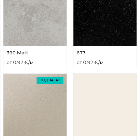
contact
form
moneyhublot
.i
loved
this
fake
luxury
watches
.blog
390 Matt
677
link
China
от
0.92
€
/
м
от
0.92
€
/
м
replica
wholesale
.
ПОД ЗАКАЗ