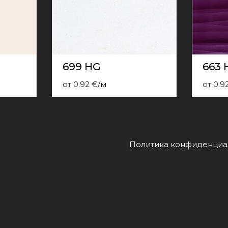
699 HG
663 
от
0.92
€
/
м
от
0.9
Политика конфиденциа