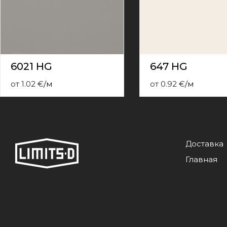
contact
form
moneyhublot
.i
loved
this
fake
6021 HG
647 HG
luxury
watches
.blog
от
1.02
€
/
м
от
0.92
€
/
м
link
China
replica
wholesale
.
Доставка
Главная