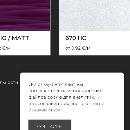
HG / MATT
670 HG
2
€
/
м
от
0.92
€
/
м
льности
Тел.:
Используя этот сайт, вы
22088007
соглашаетесь на использование
файлов cookie для аналитики и
Эл. почта:
персонализированного контента.
info@limitsd.lv
ознакомиться
СОГЛАСЕН