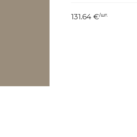
/
шт.
131.64
€