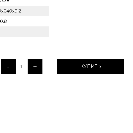
0x38
0x640x9.2
0.8
-
+
КУПИТЬ