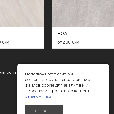
F031
0
€
/
м
от
2.80
€
/
м
льности
Тел.:
Используя этот сайт, вы
22088007
соглашаетесь на использование
файлов cookie для аналитики и
Эл. почта:
персонализированного контента.
info@limitsd.lv
ознакомиться
СОГЛАСЕН