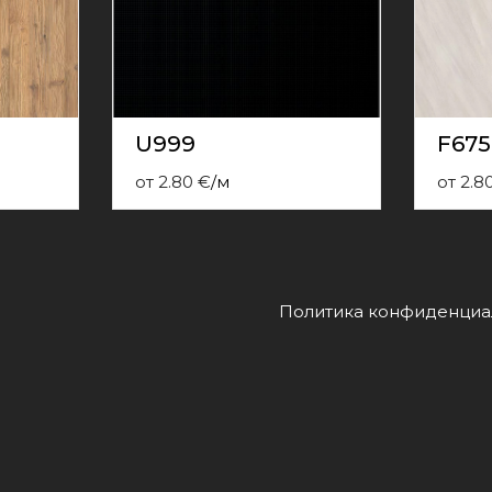
U999
F675
от
2.80
€
/
м
от
2.8
Политика конфиденциа