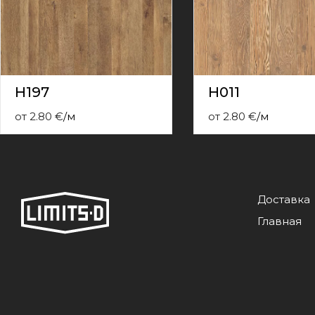
contact
form
moneyhublot
.i
loved
this
fake
H197
H011
luxury
watches
.blog
от
2.80
€
/
м
от
2.80
€
/
м
link
China
replica
wholesale
.
Доставка
Главная