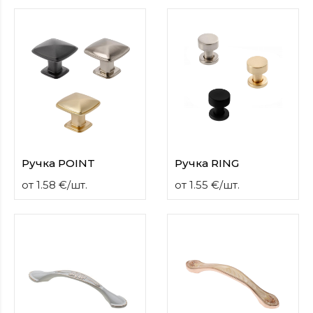
Ручка POINT
Ручка RING
от
1.58
€
/
шт.
от
1.55
€
/
шт.