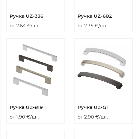
Ручка UZ-336
Ручка UZ-682
от
2.64
€
/
шт.
от
2.35
€
/
шт.
Ручка UZ-819
Ручка UZ-G1
от
1.90
€
/
шт.
от
2.90
€
/
шт.