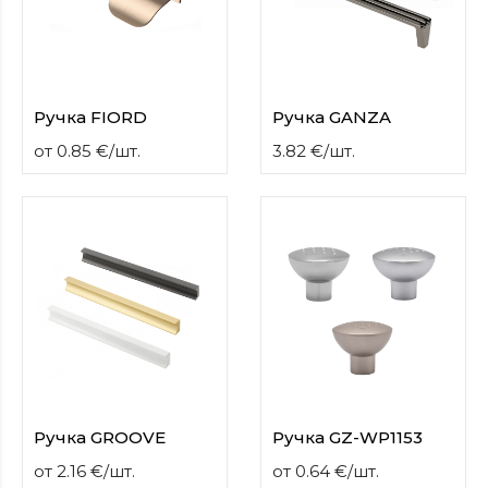
Ручка FIORD
Ручка GANZA
от
0.85
€
/
шт.
3.82
€
/
шт.
Ручка GROOVE
Ручка GZ-WP1153
от
2.16
€
/
шт.
от
0.64
€
/
шт.