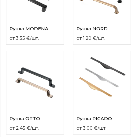
Ручка MODENA
Ручка NORD
от
3.55
€
/
шт.
от
1.20
€
/
шт.
Ручка OTTO
Ручка PICADO
от
2.45
€
/
шт.
от
3.00
€
/
шт.