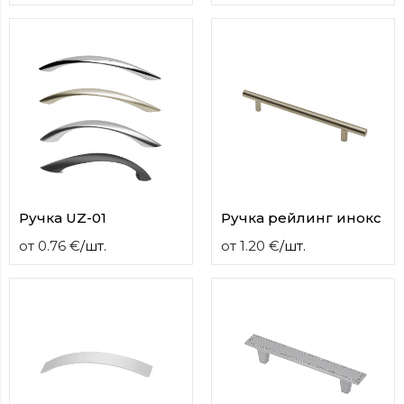
Ручка UZ-01
Ручка рейлинг инокс
от
0.76
€
/
шт.
от
1.20
€
/
шт.