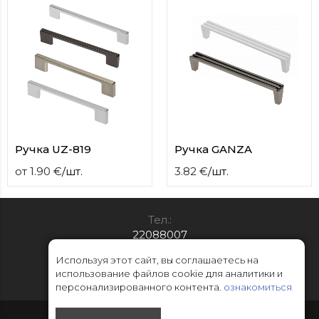
Ручка UZ-819
Ручка GANZA
от
1.90
€
/
шт.
3.82
€
/
шт.
Тел.:
22088007
Эл. почта:
Используя этот сайт, вы соглашаетесь на
info@limitsd.lv
использование файлов cookie для аналитики и
персонализированного контента.
ознакомиться