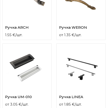
contact
form
moneyhublot
.i
loved
this
Ручка ARCH
Ручка WERON
fake
luxury
1.55
€
/
шт.
от
1.35
€
/
шт.
watches
.blog
link
China
replica
wholesale
.
Ручка UM-010
Ручка LINEA
от
3.05
€
/
шт.
от
1.85
€
/
шт.