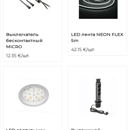
Выключатель
LED лента NEON FLEX
бесконтактный
5m
MICRO
42.15
€
/
шт.
12.35
€
/
шт.