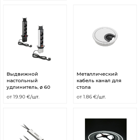
Выдвижной
Металлический
настольный
кабель канал для
удлинитель, ø 60
стола
от
19.90
€
/
шт.
от
1.86
€
/
шт.