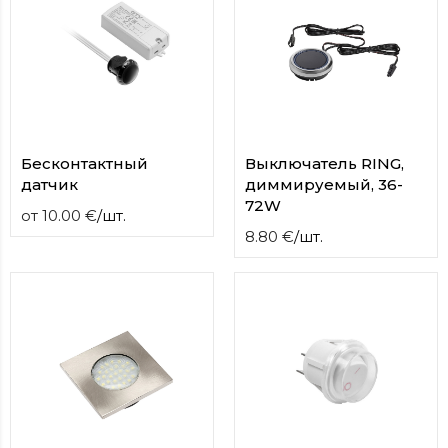
contact
form
moneyhublot
.i
loved
this
fake
luxury
watches
.blog
Бесконтактный
Выключатель RING,
link
датчик
диммируемый, 36-
China
72W
от
10.00
€
/
шт.
replica
8.80
€
/
шт.
wholesale
.