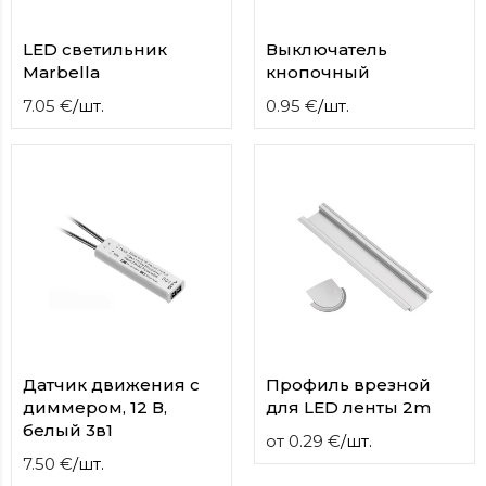
LED светильник
Выключатель
Marbella
кнопочный
7.05
€
/
шт.
0.95
€
/
шт.
Датчик движения с
Профиль врезной
диммером, 12 В,
для LED ленты 2m
белый 3в1
от
0.29
€
/
шт.
7.50
€
/
шт.