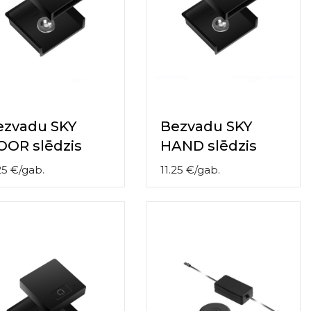
ezvadu SKY
Bezvadu SKY
OOR slēdzis
HAND slēdzis
25
€
/
gab.
11.25
€
/
gab.