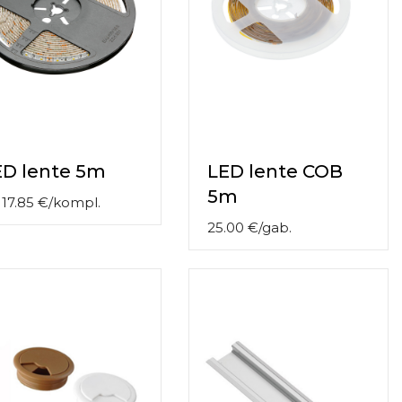
ED lente 5m
LED lente COB
5m
o
17.85
€
/
kompl.
25.00
€
/
gab.