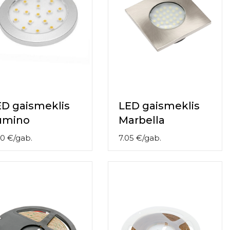
ED gaismeklis
LED gaismeklis
umino
Marbella
70
€
/
gab.
7.05
€
/
gab.