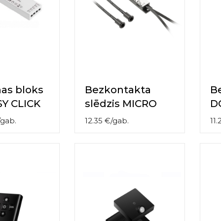
as bloks
Bezkontakta
B
SY CLICK
slēdzis MICRO
D
gab.
12.35
€
/
gab.
11.