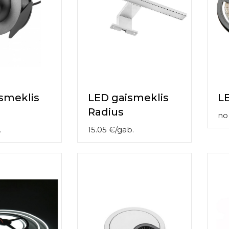
smeklis
LED gaismeklis
L
Radius
n
.
15.05
€
/
gab.