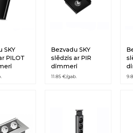
u SKY
Bezvadu SKY
B
 ar PILOT
slēdzis ar PIR
sl
meri
dimmeri
d
.
11.85
€
/
gab.
9.