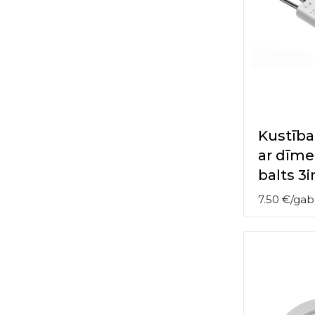
Kustība
ar dīmer
balts 3i
7.50
€
/
gab