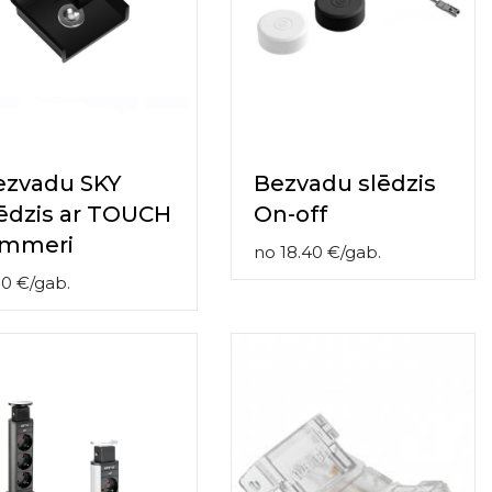
ezvadu SKY
Bezvadu slēdzis
ēdzis ar TOUCH
On-off
immeri
no
18.40
€
/
gab.
80
€
/
gab.