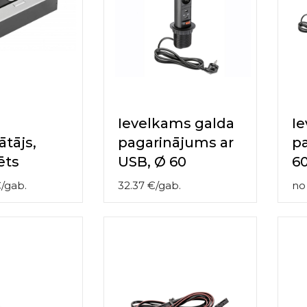
Ievelkams galda
I
ātājs,
pagarinājums ar
p
ēts
USB, Ø 60
6
€
/
gab.
32.37
€
/
gab.
n