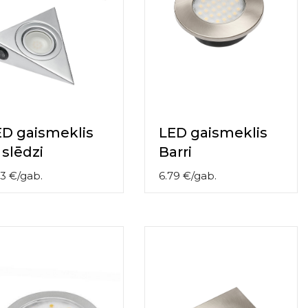
ED gaismeklis
LED gaismeklis
 slēdzi
Barri
23
€
/
gab.
6.79
€
/
gab.