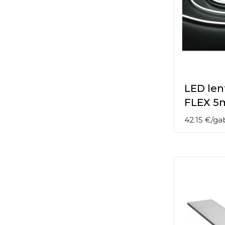
LED le
FLEX 5
42.15
€
/
ga