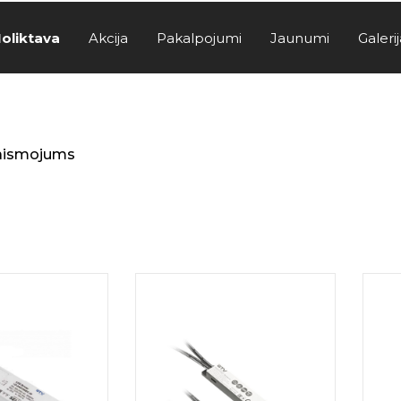
oliktava
Akcija
Pakalpojumi
Jaunumi
Galerij
aismojums