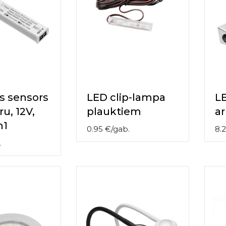
s sensors
LED clip-lampa
L
u, 12V,
plauktiem
ar
n1
0.95
€
/
gab.
8.
.