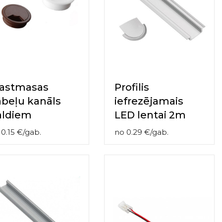
lastmasas
Profilis
beļu kanāls
iefrezējamais
aldiem
LED lentai 2m
o
0.15
€
/
gab.
no
0.29
€
/
gab.