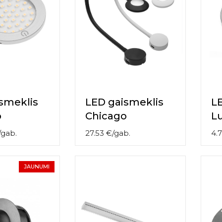
smeklis
LED gaismeklis
L
o
Chicago
L
/
gab.
27.53
€
/
gab.
4.
JAUNUMI