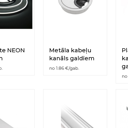
nte NEON
Metāla kabeļu
P
m
kanāls galdiem
ka
g
b.
no
1.86
€
/
gab.
n