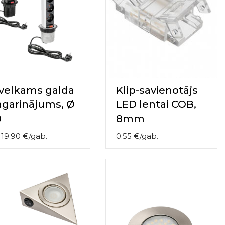
evelkams galda
Klip-savienotājs
agarinājums, Ø
LED lentai COB,
0
8mm
o
19.90
€
/
gab.
0.55
€
/
gab.