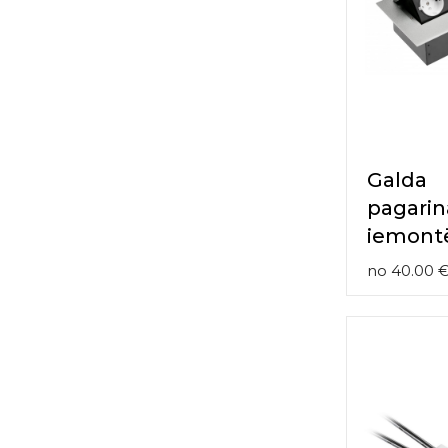
contact
form
moneyhublot
.i
loved
this
fake
luxury
watches
.blog
Galda
link
China
pagarin
replica
iemont
wholesale
.
no
40.00