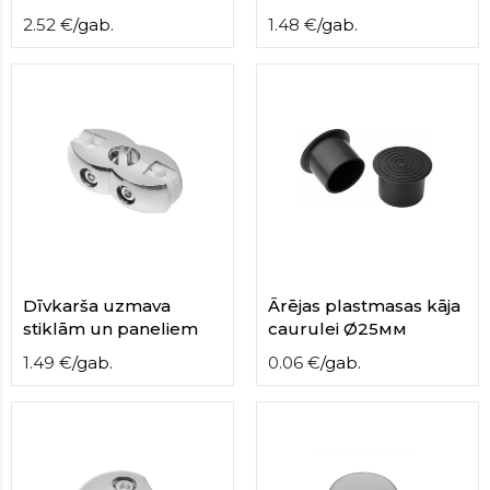
2.52
€
/
gab.
1.48
€
/
gab.
Dīvkarša uzmava
Ārējas plastmasas kāja
stiklām un paneliem
caurulei Ø25мм
1.49
€
/
gab.
0.06
€
/
gab.