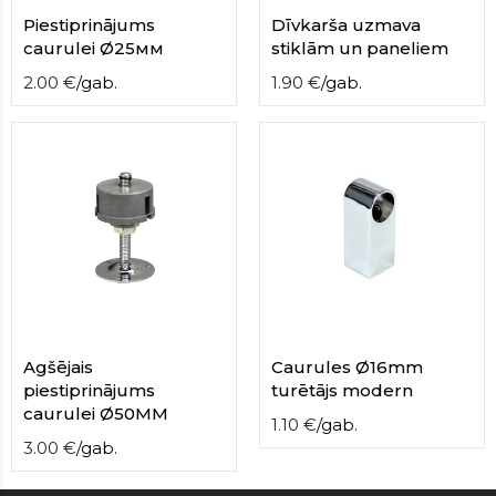
Piestiprinājums
Dīvkarša uzmava
caurulei Ø25мм
stiklām un paneliem
2.00
€
/
gab.
1.90
€
/
gab.
Agšējais
Caurules Ø16mm
piestiprinājums
turētājs modern
caurulei Ø50MM
1.10
€
/
gab.
3.00
€
/
gab.