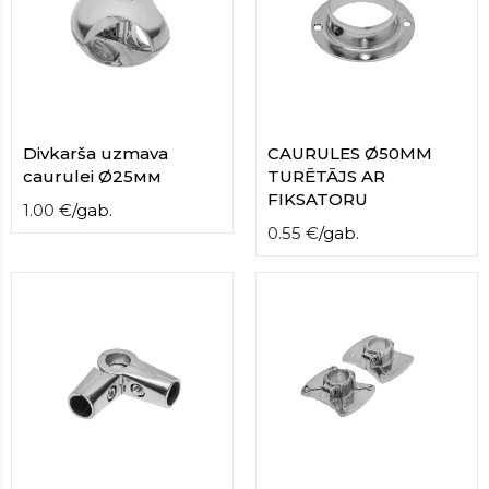
Divkarša uzmava
CAURULES Ø50MM
caurulei Ø25мм
TURĒTĀJS AR
FIKSATORU
1.00
€
/
gab.
0.55
€
/
gab.