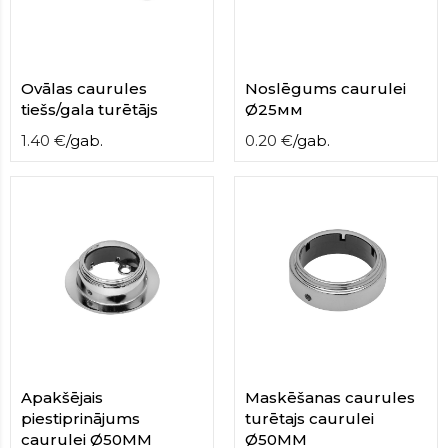
contact
form
moneyhublot
.i
loved
Ovālas caurules
Noslēgums caurulei
this
tiešs/gala turētājs
Ø25мм
fake
luxury
1.40
€
/
gab.
0.20
€
/
gab.
watches
.blog
link
China
replica
wholesale
.
Apakšējais
Maskēšanas caurules
piestiprinājums
turētajs caurulei
caurulei Ø50MM
Ø50MM